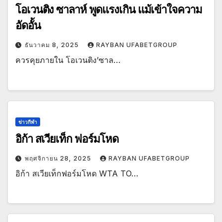
โอเวนติง ซาลาห์ พูดแรงเกิน แม้เข้าใจความ
อัดอั้น
ธันวาคม 8, 2025
RAYBAN UFABETGROUP
ควรคุยภายใน โอเวนติง’ซาล…
ข่าวกีฬา
อิก้า สเวียเท็ก ฟอร์มโหด
พฤศจิกายน 28, 2025
RAYBAN UFABETGROUP
อิก้า สเวียเท็กฟอร์มโหด WTA TO…