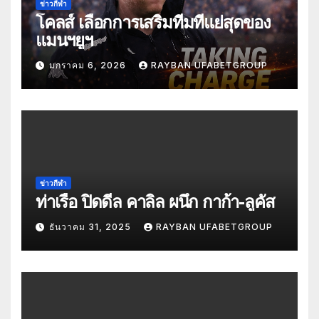
ข่าวกีฬา
โคลส์ เลือกการเสริมทีมที่แย่สุดของ
แมนฯยูฯ
มกราคม 6, 2026
RAYBAN UFABETGROUP
ข่าวกีฬา
ท่าเรือ ปิดดีล คาลิล ผนึก กาก้า-ลูคัส
ธันวาคม 31, 2025
RAYBAN UFABETGROUP