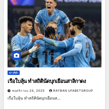
ข่าวกีฬา
เรือใบลุ้น ทำสถิตินัดบุกเยือนสาลิกาดง
พฤศจิกายน 24, 2025
RAYBAN UFABETGROUP
เรือใบลุ้น ทำสถิตินัดบุกเยือนส…