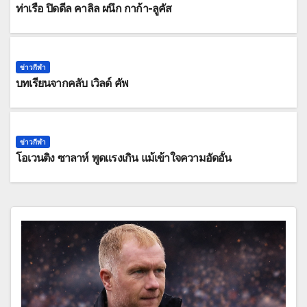
ท่าเรือ ปิดดีล คาลิล ผนึก กาก้า-ลูคัส
ข่าวกีฬา
บทเรียนจากคลับ เวิลด์ คัพ
ข่าวกีฬา
โอเวนติง ซาลาห์ พูดแรงเกิน แม้เข้าใจความอัดอั้น