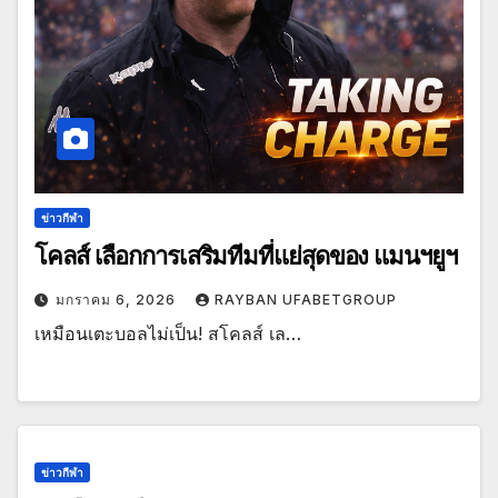
ข่าวกีฬา
โคลส์ เลือกการเสริมทีมที่แย่สุดของ แมนฯยูฯ
มกราคม 6, 2026
RAYBAN UFABETGROUP
เหมือนเตะบอลไม่เป็น! สโคลส์ เล…
ข่าวกีฬา