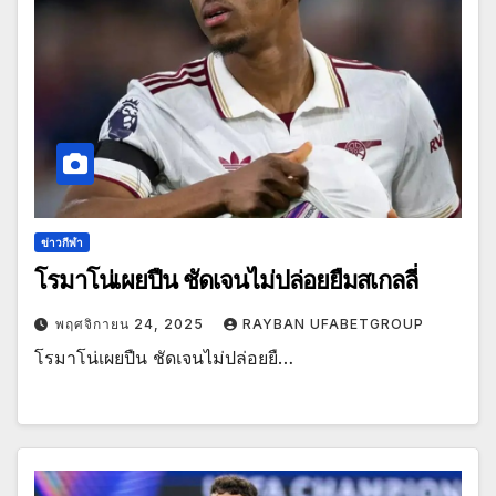
ข่าวกีฬา
โรมาโน่เผยปืน ชัดเจนไม่ปล่อยยืมสเกลลี่
พฤศจิกายน 24, 2025
RAYBAN UFABETGROUP
โรมาโน่เผยปืน ชัดเจนไม่ปล่อยยื…