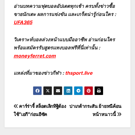
อ่านบทความฟุตบอลอัปเดตทุกเช้า ครบทั้งข่าวซื้อ
ขายนักเตะ ผลการแข่งขัน และเกร็ดน่ารู้ก่อนใคร :
UFA365
วิเคราะห์บอลล่วงหน้าแบบมืออาชีพ อ่านก่อนใคร
พร้อมสมัครรับสูตรแทงบอลฟรีที่นี่เท่านั้น :
moneyferret.com
แหล่งที่มาของข่าวกีฬา :
thsport.live
แนะแนว
คาร์ร่าจี้ สล็อตเลิกทิฐิต้อง
ปาเกต้ากระสัน ย้ายหนีค้อน
ใช้”เอกี”ก่อนอีซัค
หน้าหนาวนี้
เรื่อง