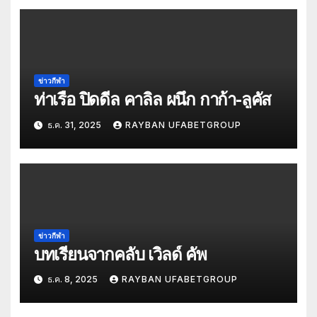
ข่าวกีฬา
ท่าเรือ ปิดดีล คาลิล ผนึก กาก้า-ลูคัส
ธ.ค. 31, 2025
RAYBAN UFABETGROUP
ข่าวกีฬา
บทเรียนจากคลับ เวิลด์ คัพ
ธ.ค. 8, 2025
RAYBAN UFABETGROUP