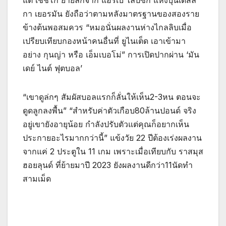
กา เยอรมัน ยังถือว่าตามหลังมาตรฐานของสองราย
ข้างต้นพอสมควร “หมอนั่นผลงานห่างไกลลิบเมื่อ
เปรียบเทียบกองหน้าคนอื่นที่ ยูไนเต็ด เอาเข้ามา
อย่าง กุนญ่า หรือ เอ็มเบอโม่” การเปิดปากผ่าน ‘มัน
เดย์ ไนต์ ฟุตบอล’
“เขาดูล่กๆ สัมผัสบอลแรกก็ลั่นให้เห็น2-3หน ตอนจะ
ดูดลูกลงพื้น” “สำหรับค่าตัวเกือบ80ล้านปอนด์ จริง
อยู่เขายังอายุน้อย กำลังปรับตัวแต่คุณก็อยากเห็น
ประกายอะไรมากกว่านี้” แข้งวัย 22 ปีต้องเร่งผลงาน
จากแค่ 2 ประตูใน 11 เกม เพราะเมื่อเทียบกับ ราสมุส
ฮอยลุนด์ ที่ย้ายมาปี 2023 ยังผลงานดีกว่า11นัดทำ
สามเม็ด