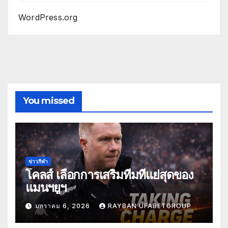
WordPress.org
You missed
ข่าวกีฬา
โคลส์ เลือกการเสริมทีมที่แย่สุดของ
แมนฯยูฯ
มกราคม 6, 2026
RAYBAN UFABETGROUP